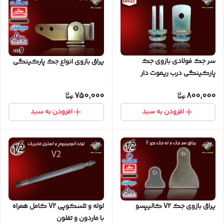
سر جک فولادی بازوی جک
یراق بازوی انواع جک پارکینگی
پارکینگی درب ریموت دار
گوچی یا کوچی
750,000
800,000
افزودن به سبد
افزودن به سبد
یراق بازوی جک V2 کالیپسو
لوله و تلسکوپی V2 کامل همراه
با ماردون و تفلون