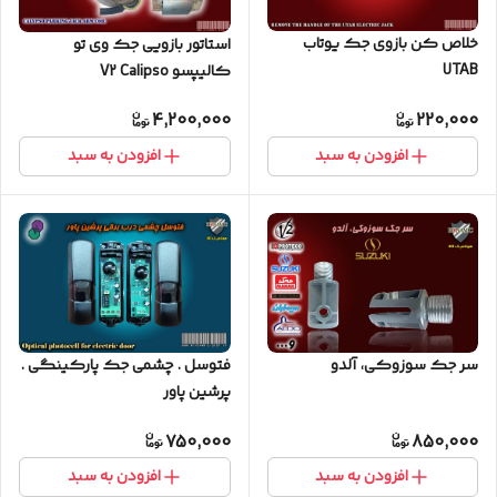
خلاص کن بازوی جک یوتاب
استاتور بازویی جک وی تو
UTAB
کالیپسو V2 Calipso
4,200,000
220,000
افزودن به سبد
افزودن به سبد
سر جک سوزوکی، آلدو
فتوسل . چشمی جک پارکینگی .
پرشین پاور
750,000
850,000
افزودن به سبد
افزودن به سبد