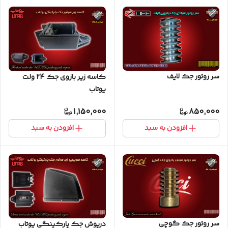
سر روتور جک لایف
کاسه زیر بازوی جک 24 ولت
یوتاب
1,150,000
850,000
افزودن به سبد
افزودن به سبد
سر روتور جک گوچی
درپوش جک پارکینگی یوتاب