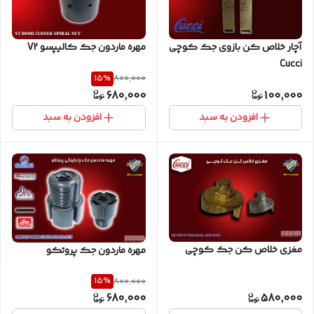
آچار خلاص کن بازوی جک کوچی
مهره ماردون جک کالیپسو V2
Cucci
15
%
800,000
680,000
100,000
افزودن به سبد
افزودن به سبد
مغزی خلاص کن جک کوچی
مهره ماردون جک پروتکو
15
%
800,000
680,000
580,000