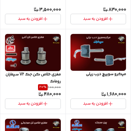
3,500,000
830,000
افزودن به سبد
افزودن به سبد
میکرو سوییچ درب ریلی
مغزی خلاص کن جک V2 سیماران
روماک
20
%
600,000
480,000
1,680,000
افزودن به سبد
افزودن به سبد