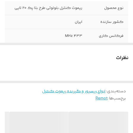
نوع محصول
ریموت کنترل بلوتوثی طرح بتا پک 20 تایی
کشور سازنده
ایران
فرکانس کاری
433 MHz
تکنولوژی
بلوتوٍثی
نظرات
تعداد کانال
4 کانال
وزن
35 گرم
دسته‌بندی
:
انواع ریسیور و گیرنده ریموت کنترل
جنس بدنه
پلاستیک فشرده
برچسب‌ها :
Remot
سایز باطری
A27