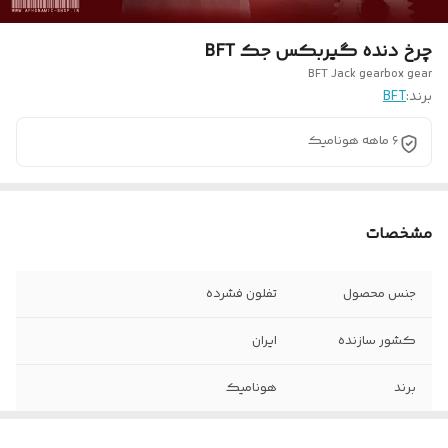
چرخ دنده گیربکس جک BFT
BFT Jack gearbox gear
برند:
BFT
6 ماهه هونامیک
مشخصات
جنس محصول
تفلون فشرده
کشور سازنده
ایران
برند
هونامیک
نوع محصول
چرخ دنده گیربکس جک BFT