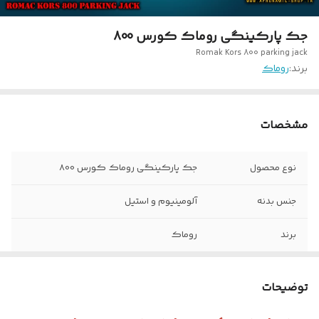
جک پارکینگی روماک کورس 800
Romak Kors 800 parking jack
برند:
روماک
مشخصات
نوع محصول
جک پارکینگی روماک کورس 800
جنس بدنه
آلومینیوم و استیل
برند
روماک
وزن
18 کیلوگرم
توضیحات
کورس بازو
800 میلیمتر