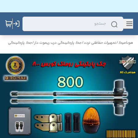
هونامیک
/
تحهیرات حفاظتی تردد
/
جک پارکینگی درب ریموت دار
/
جک پارکینگی