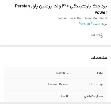
برد جک پارکینگی 220 ولت پرشین پاور Persian
Power
PersianPower DoorCloser MainBoard
برند:
Persian Power
12 ماه
مشخصات
ابعاد
16.5*8.5
برد سازنده
Persian Power
مقدار گارانتی
12 ماه
نوع کاربرد
جک تک لنگه + جک دولنگه + جک ریلی