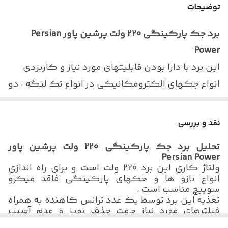
توضیحات
کشور سازنده
با افتخار ایران
برد جک پارکینگی 220 ولت پرشین پاور Persian
نوع محصول
برد جک پارکینگی 220 ولت پرشین پاور
Power
Persian Power
این برد با دارا بودن قابلیتهای مورد نیاز و کاربردی
فرکانس گیرنده
443 مگا هرتز
انواع جکهای الکترومکانیکی در انواع تک لنگه ، دو
لنگه ، ریلی و راهبند که ولتاژ کاری 220 ولت AC دارند
تعداد ریموت قابل
90
شناسایی
مورد استفاده دارد .
نقد و بررسی
امکان نصب فتوسل ، قفل برقی ، چراغ هشدار چشمک
وزن
445 گرم
تحلیل برد جک پارکینگی 220 ولت پرشین پاور
زن ، مجهز بودن به میکروکنترلر و برنامه بسیار روان و
Persian Power
ولتاژ کاری
220 ولت AC
همچنین نمایشگر سون سگمنت ازمزایای این برد بی
ولتاژ کاری این برد 220 ولت است و برای راه اندازی
انواع بازو ها و جکهای پارکینگی فاقد میکرو
نوع ریموت
نظیر میباشد .
لرنینگ
سوییچ مناسب است .
تغذیه این برد توسط یک عدد ترانس کاهنده به همراه
این برد را میتوان برای بازوهای با کورس 300 . 400 .
نوع نمایشگر
سون سگمنت
فیلترهای مورد نیاز جهت حذف نویز و عدم آسیب
500 و 600 و همچنین درب ریلی بدون میکرو سوییچ
رسانی به دیگر تجهیزات برقی تامین میشود و بعد از