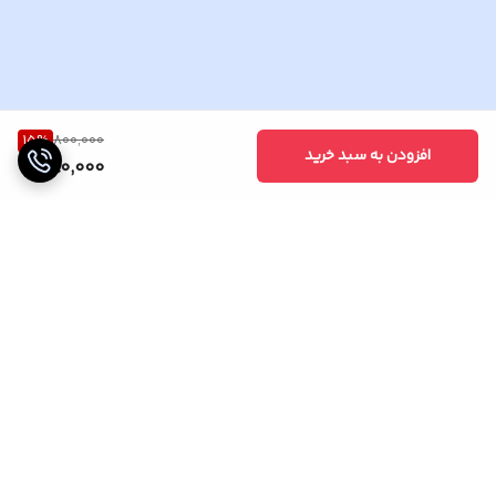
15
%
800,000
افزودن به سبد خرید
680,000
برگشت به بالا