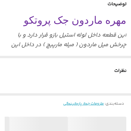
توضیحات
گارانتی
6 ماه هونامیک
مهره ماردون جک پروتکو
تعداد در بسته
1 عدد
این قطعه داخل لوله استیل بازو قرار دارد و با
چرخش میل ماردون ( میله مارپیچ ) در داخل این
قطعه حرکت دورانی به حرکت خطی تبدیل
میشود و باعث باز و بسته شدن بازوی جک
نظرات
میگردد.
این قطعه را با چسب دنده محکم کنید.
این قطعه از قطعات مصرفی می باشد .
دسته‌بندی
:
ملزومات جک پارکینگی
انواع مهره ماردون