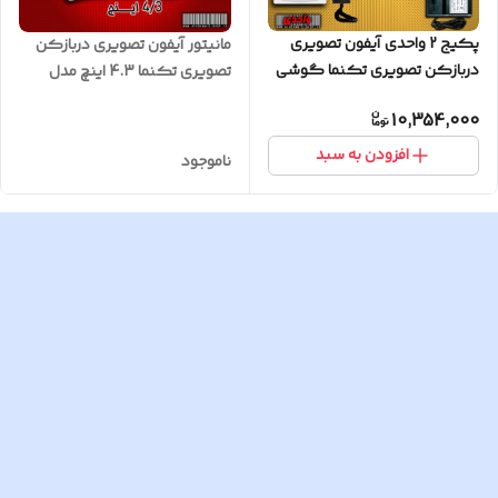
پکیج 2 واحدی آیفون تصویری
مانیتور آیفون تصویری دربازکن
دربازکن تصویری تکنما گوشی
تصویری تکنما 4.3 اینچ مدل
4.3 اینچ DM43B مشکی حافظه
E43
10,354,000
دار پنل لمسی
افزودن به سبد
ناموجود