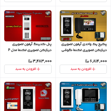
پکیج یک واحدی آیفون تصویری
پنل کدینگ آیفون تصویری
دربازکن تصویری تکنما گوشی
دربازکن تصویری تکنما مدل P
4.3 اینچ DM43B مشکی حافظه
پسوردی
3,483,000
6,814,000
دار پنل لمسی
افزودن به سبد
افزودن به سبد