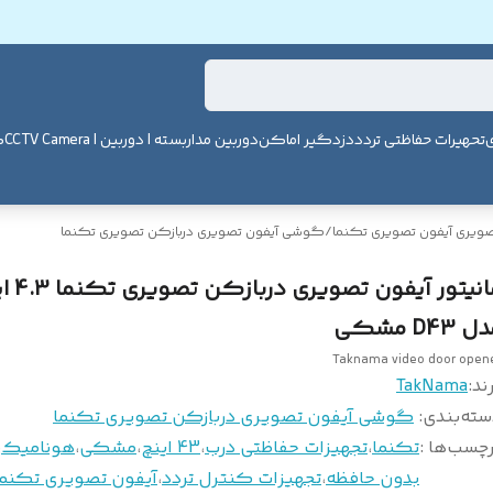
ی
تحهیرات حفاظتی تردد
دزدگیر اماکن
دوربین مداربسته | دوربین | CCTV Camera
ک
صویری آیفون تصویری تکنما
/
گوشی آیفون تصویری دربازکن تصویری تکنما
مانیتور آیفون تصو
 D43 مشکی
Taknama video door open
ند:
TakNama
سته‌بندی
:
گوشی آیفون تصویری دربازکن تصویری تکنما
چسب‌ها :
تکنما
،
تجهیزات حفاظتی درب
،
43 اینچ
،
مشکی
،
هونامیک
،
بدون حافظه
،
تجهیزات کنترل تردد
،
آیفون تصویری تکنما