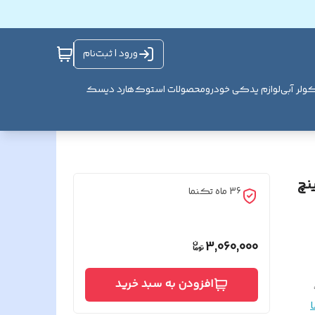
ورود | ثبت‌نام
ولر آبی
لوازم یدکی خودرو
محصولات استوک
هارد دیسک
یری دربازکن تصویری تکنما 4.3 اینچ
36 ماه تکنما
3,060,000
افزودن به سبد خرید