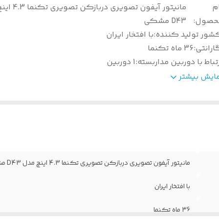
م
مانیتور آیفون تصویری 
حصول
:
D43 مشکی
شور تولید کننده
:
با افتخار ایران
ارانتی
:
36 ماه تکنما
تباط با دوربین مداربسته
:
1 دوربین
نگ
:
مشکی
مایش بیشتر
تباط با کاربر
:
صفحه تاچ
نو تصویر
:
فارسی
ضعیت محصول
:
نو
الت کالا
:
اصل
بعاد صفحه نمایش
:
4.3 اینچ
زن
:
700
مانیتور آیفون تصویری دربازکن تصویری تکنما 4.3 اینچ مدل D43 مشکی
تباط با نگهبانی
:
دارد
نوی تنظیمات
:
دارد
با افتخار ایران
ابلیت تنظیم صدای زنگ
:
دارد
36 ماه تکنما
وع صفحه نمایش
:
LCD TFT Digital