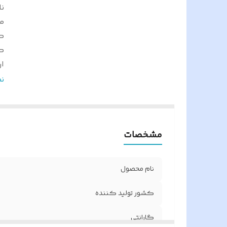
نا
م
ک
گ
ار
ر
ن
ار
م
و
مشخصات
اص
ا
و
نام محصول
ار
م
کشور تولید کننده
ق
گارانتی
ن