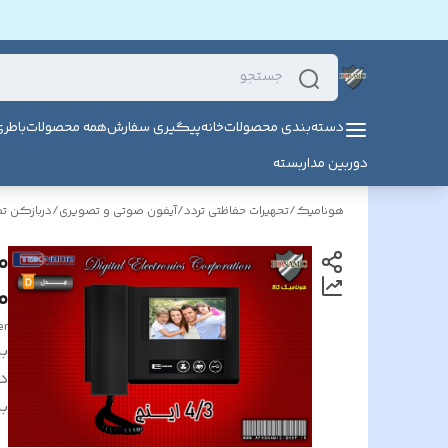
دسته‌بندی محصولات
خانه
پیگیری سفارش
همه محصولات
باطر
دوربین مداربسته
هونامیک
/
تحهیرات حفاظتی تردد
/
آیفون صوتی و تصویری
/
دربازکن ت
مدل
er
بر
د
بر