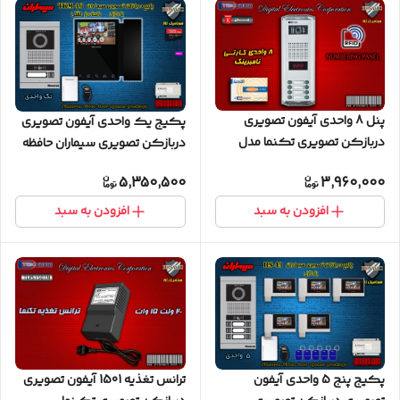
پنل 8 واحدی آیفون تصویری
پکیج یک واحدی آیفون تصویری
دربازکن تصویری تکنما مدل
دربازکن تصویری سیماران حافظه
کارتی نامبرینگ
دار پنل کارتی 46-TKM مشکی
5,350,500
3,960,000
افزودن به سبد
افزودن به سبد
پکیج پنج 5 واحدی آیفون
ترانس تغذیه 1501 آیفون تصویری