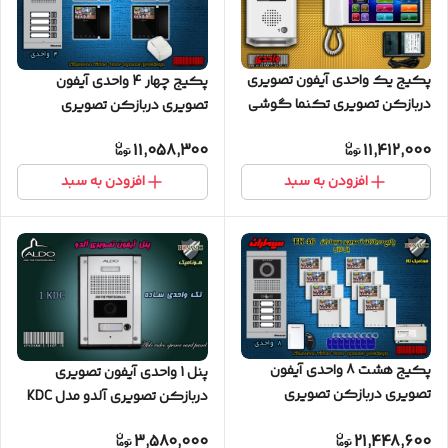
پکیج یک واحدی آیفون تصویری
پکیج چهار 4 واحدی آیفون
دربازکن تصویری تکنما گوشی
تصویری دربازکن تصویری
10 اینچ F10 حافظه دار پنل ساده
سیماران با گوشی 46-TK
11,058,300
11,412,000
مشکی
افزودن به سبد
افزودن به سبد
پکیج هشت 8 واحدی آیفون
پنل 1 واحدی آیفون تصویری
تصویری دربازکن تصویری
دربازکن تصویری آلدو مدل KDC
سیماران پنل کارتی با گوشی
ساده
3,580,000
21,448,600
46-TK