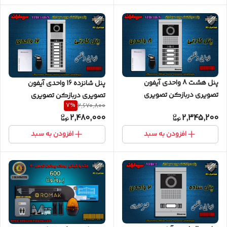
پنل هشت 8 واحدی آیفون
پنل شانزده 16 واحدی آیفون
تصویری دربازکن تصویری
تصویری دربازکن تصویری
7
%
2,670,800
سیماران کارتخوان مدل فرداد
سیماران کارتخوان مدل فرداد
2,480,000
2,345,200
VFBC8D/N FARDAD
VFBC16D/N FARDAD
افزودن به سبد
افزودن به سبد