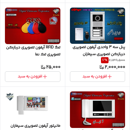
پنل سه 3 واحدی آیفون تصویری
تگ RFID آیفون تصویری دربازکن
دربازکن تصویری سیماران
تصویری تک نما
6
%
2,139,500
کارتخوان مدل فرداد VFBC3/N
25,000
2,000,000
FARDAD
افزودن به سبد
افزودن به سبد
مانیتور آیفون تصویری سیماران