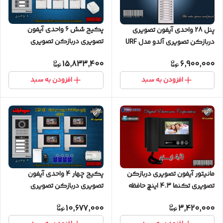
پکیج شش 6 واحدی آیفون
پنل 28 واحدی آیفون تصویری
تصویری دربازکن تصویری
دربازکن تصویری آلدو مدل URF
سیماران با گوشی 46-TK
کارتخوان
15,833,400
6,900,000
افزودن به سبد
افزودن به سبد
مانیتور آیفون تصویری دربازکن
پکیج چهار 4 واحدی آیفون
تصویری تکنما 4.3 اینچ حافظه
تصویری دربازکن تصویری
دار مدل D43M مشکی
سیماران پنل کارتی با گوشی
10,677,000
3,420,000
HS-43