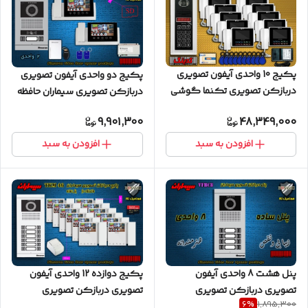
پکیج 10 واحدی آیفون تصویری
پکیج دو واحدی آیفون تصویری
دربازکن تصویری تکنما گوشی
دربازکن تصویری سیماران حافظه
4.3 اینچ CM43 حافظه دار پنل
دار پنل کارتی گوشی 72-TKM
9,901,300
48,349,000
کدینگ لمسی E35 SC
افزودن به سبد
افزودن به سبد
پنل هشت 8 واحدی آیفون
پکیج دوازده 12 واحدی آیفون
تصویری دربازکن تصویری
تصویری دربازکن تصویری
6
%
1,895,300
سیماران مدل فرداد VFBC10D
سیماران حافظه دار با گوشی 46-