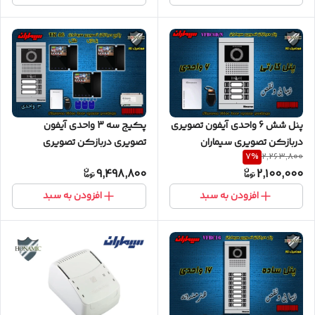
پنل شش 6 واحدی آیفون تصویری
پکیج سه 3 واحدی آیفون
دربازکن تصویری سیماران
تصویری دربازکن تصویری
7
%
2,263,800
کارتخوان مدل فرداد VFBC6D/N
سیماران پنل کارتی با گوشی
9,498,800
2,100,000
FARDAD
46-TK مشکی
افزودن به سبد
افزودن به سبد