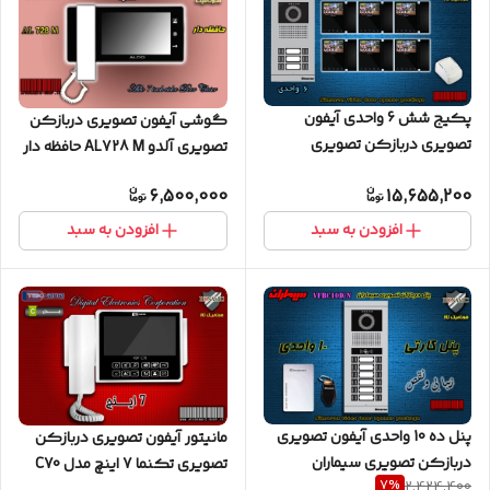
پکیج شش 6 واحدی آیفون
گوشی آیفون تصویری دربازکن
تصویری دربازکن تصویری
تصویری آلدو AL728 M حافظه دار
سیماران با گوشی 46-TK
سفید
6,500,000
15,655,200
مشکی
افزودن به سبد
افزودن به سبد
پنل ده 10 واحدی آیفون تصویری
مانیتور آیفون تصویری دربازکن
دربازکن تصویری سیماران
تصویری تکنما 7 اینچ مدل C70
7
%
2,424,400
کارتخوان مدل فرداد VFBC10D/N