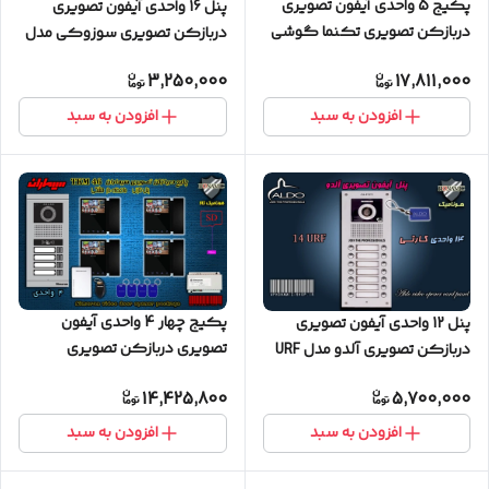
پکیج 5 واحدی آیفون تصویری
پنل 16 واحدی آیفون تصویری
دربازکن تصویری تکنما گوشی
دربازکن تصویری سوزوکی مدل
4.3 اینچ D43 پنل ساده
کارتی سری U
3,250,000
17,811,000
نامبرینگ
افزودن به سبد
افزودن به سبد
پکیج چهار 4 واحدی آیفون
پنل 12 واحدی آیفون تصویری
تصویری دربازکن تصویری
دربازکن تصویری آلدو مدل URF
سیماران حافظه دار پنل کارتی با
کارتخوان
14,425,800
5,700,000
گوشی 46-TKM مشکی
افزودن به سبد
افزودن به سبد