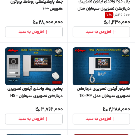
پنل دو2 واحدی آیفون تصویری
جک پارکینگی روماک پروتون
دربازکن تصویری سیماران مدل
کورس 600
7
%
1,546,600
فرداد VFBC2D FARDAD
28,000,000
1,430,000
افزودن به سبد
افزودن به سبد
مانیتور آیفون تصویری دربازکن
پکیج یک واحدی آیفون تصویری
تصویری سیماران مدل TK-43
دربازکن تصویری سیماران HS-
43
3,762,000
2,288,000
افزودن به سبد
افزودن به سبد