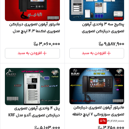
پکیج سه 3 واحدی آیفون
مانیتور آیفون تصویری دربازکن
تصویری دربازکن تصویری
تصویری تکنما 4.3 اینچ مدل
سیماران پنل کارتی با گوشی
D43 مشکی
3,060,000
9,587,900
46-TK
افزودن به سبد
افزودن به سبد
مانیتور آیفون تصویری دربازکن
پنل 4 واحدی آیفون تصویری
تصویری سوزوکی 7 اینچ حافظه
دربازکن تصویری آلدو مدل KRF
5
%
3,422,000
دار مدل SZ 727MBI مشکی
کارتخوان
5,103,000
3,250,000