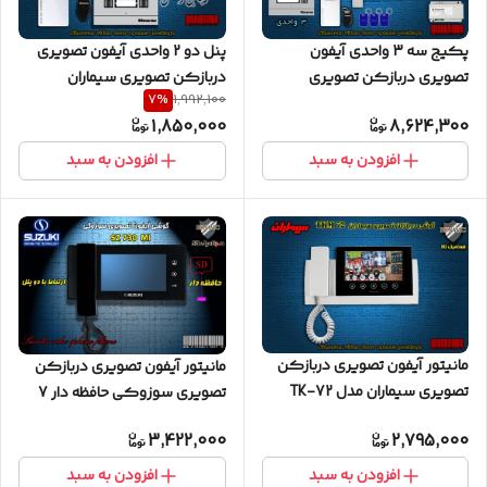
پکیج سه 3 واحدی آیفون
پنل دو 2 واحدی آیفون تصویری
تصویری دربازکن تصویری
دربازکن تصویری سیماران
7
%
1,992,100
سیماران پنل کارتی با گوشی
کارتخوان مدل فرداد VFBC2/N
1,850,000
8,624,300
HS-43
FARDAD
افزودن به سبد
افزودن به سبد
مانیتور آیفون تصویری دربازکن
مانیتور آیفون تصویری دربازکن
تصویری سیماران مدل TK-72
تصویری سوزوکی حافظه دار 7
اینچ مدل SZ 730M مشکی
3,422,000
2,795,000
افزودن به سبد
افزودن به سبد