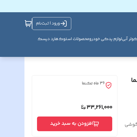
ورود | ثبت‌نام
ولر آبی
لوازم یدکی خودرو
محصولات استوک
هارد دیسک
ما
36 ماه تکنما
33,261,000
افزودن به سبد خرید
 گوشی