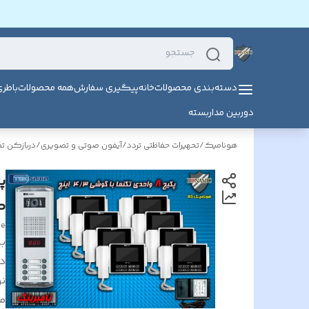
دسته‌بندی محصولات
خانه
پیگیری سفارش
همه محصولات
باطر
دوربین مداربسته
هونامیک
/
تحهیرات حفاظتی تردد
/
آیفون صوتی و تصویری
/
دربازکن ت
گوشی
ge
بر
د
ن
م