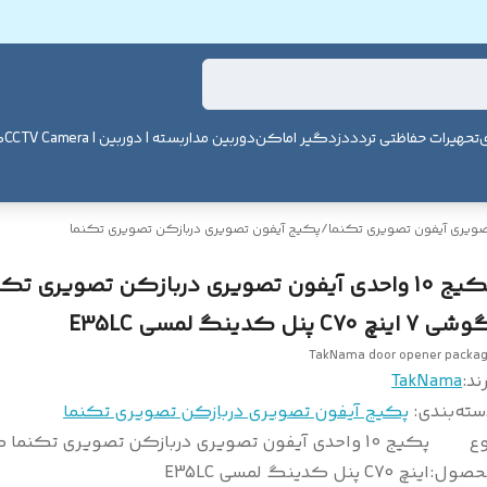
ی
تحهیرات حفاظتی تردد
دزدگیر اماکن
دوربین مداربسته | دوربین | CCTV Camera
ک
صویری آیفون تصویری تکنما
/
پکیج آیفون تصویری دربازکن تصویری تکنما
پکیج 10 واحدی آیفون تصویری دربازکن تصویری تک
7 اینچ C70 پنل کدینگ لمسی E35LC
TakNama door opener packa
ند:
TakNama
سته‌بندی
:
پکیج آیفون تصویری دربازکن تصویری تکنما
وع
حصول
:
اینچ C70 پنل کدینگ لمسی E35LC