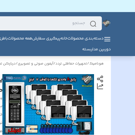
دسته‌بندی محصولات
خانه
پیگیری سفارش
همه محصولات
باطر
دوربین مداربسته
هونامیک
/
تحهیرات حفاظتی تردد
/
آیفون صوتی و تصویری
/
دربازکن ت
گوشی 
ge
بر
د
ن
م