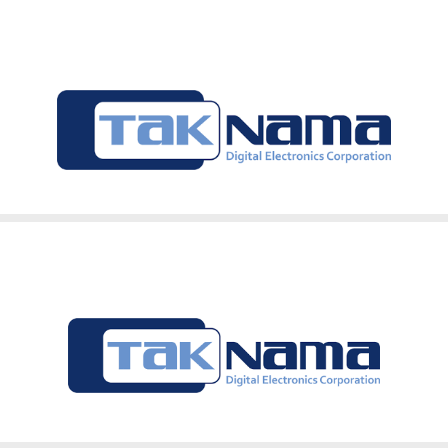
پنل آیفون تصویری دربازکن تصویری تکنما پنل کدینگ لمسی E35LC
صفحه رنگی 7 اینچ C70
دارد
10 واحد
36 ماه تکنما
آکبند
شرکت ارتباط سازان پیشرو تک نما در سال 1380 به منظور تولید در بازکن های صوتی و
اصل
ار مصرف ارائه نمود . طراحی این محصولات توسط مهندسین مجرب ا
با افتخار ایران
گیرد .
ی از دانش روز جهان و توانمندی های مهندسین کارآمد در حال 