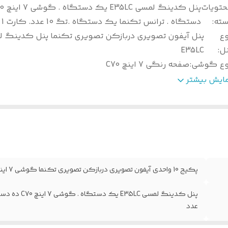
حتویات
سته
:
دستگاه . ترانس تکنما یک دستگاه .تگ 10 عدد. کارت 1 عدد
وع
پنل آیفون تصویری دربازکن تصویری تکنما پنل کدینگ 
نل
:
E35LC
وع گوشی
:
صفحه رنگی 7 اینچ C70
یستم کارتخوان
:
دارد
مایش بیشتر
داد واحد
:
10 واحد
ارانتی
:
36 ماه تکنما
ضعیت محصول
:
آکبند
الت کالا
:
اصل
شور سازنده
:
با افتخار ایران
پکیج 10 واحدی آیفون تصویری دربازکن تصویری تکنما گوشی 7 اینچ C70 پنل کدینگ لمسی E35LC
عدد