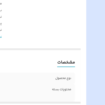
م
ب
ن
پ
ن
س
ن
تع
گ
و
مشخصات
اص
ک
نوع محصول
محتویات بسته