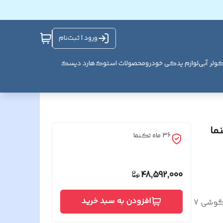
ورود | ثبت‌نام
ولر آبی
لوازم یدکی خودرو
محصولات استوک
هارد دیسک
نما
36 ماه تکنما
48,592,000
افزودن به سبد خرید
پکیج 10 واحدی آیفون تصویری دربازکن تصویری تکنما گوشی 7