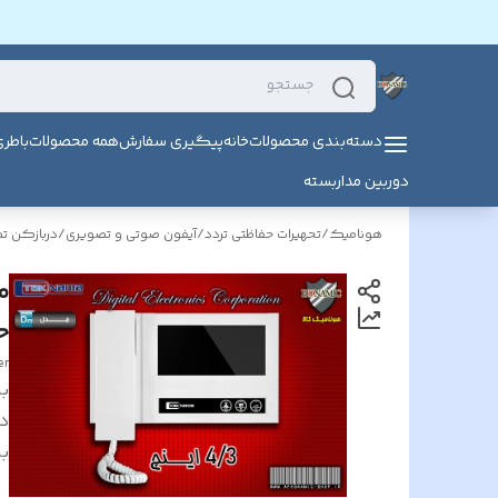
دسته‌بندی محصولات
خانه
پیگیری سفارش
همه محصولات
باطر
دوربین مداربسته
هونامیک
/
تحهیرات حفاظتی تردد
/
آیفون صوتی و تصویری
/
دربازکن ت
حا
er
بر
د
بر