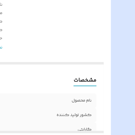
نا
م
ک
گ
ح
ار
ن
حا
ار
ا
مشخصات
و
ر
و
نام محصول
اص
ار
کشور تولید کننده
م
گارانتی
م