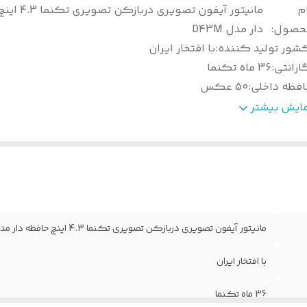
م
مانیتور آیفون تصویری 
حصول
:
دار مدل D43M
شور تولید کننده
:
با افتخار ایران
ارانتی
:
36 ماه تکنما
افظه داخلی
:
50 عکس
تباط با دوربین مداربسته
:
1 دستگاه
مایش بیشتر
فظه جانبی
:
SD کارت 32 گیگ تا 1000 عکس و فیلم
تباط با کاربر
:
صفحه تاچ
بعاد صفحه نمایش
:
4.3 اینچ
زن
:
800
نگ
:
سفید
ضعیت محصول
:
نو
مانیتور آیفون تصویری دربازکن تصویری تکنما 4.3 اینچ حافظه دار مدل D43M
الت کالا
:
اصل
تباط با نگهبانی
:
دارد
با افتخار ایران
نوی تنظیمات
:
فارسی
36 ماه تکنما
نو تصویر
:
دارد