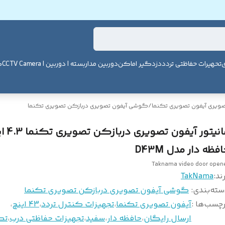
ی
تحهیرات حفاظتی تردد
دزدگیر اماکن
دوربین مداربسته | دوربین | CCTV Camera
ک
صویری آیفون تصویری تکنما
/
گوشی آیفون تصویری دربازکن تصویری تکنما
مانیتور آیفون تصو
فظه دار مدل D43M
Taknama video door open
ند:
TakNama
سته‌بندی
:
گوشی آیفون تصویری دربازکن تصویری تکنما
چسب‌ها :
آیفون تصویری تکنما
،
تجهیزات کنترل تردد
،
43 اینچ
،
ارسال رایگان
،
حافظه دار
،
سفید
،
تجهیزات حفاظتی درب
،
تک