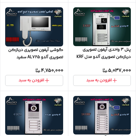
پنل 3 واحدی آیفون تصویری
گوشی آیفون تصویری دربازکن
دربازکن تصویری آلدو مدل KRF
تصویری آلدو AL725 سفید
کارتخوان
4,750,000
5,037,000
افزودن به سبد
افزودن به سبد