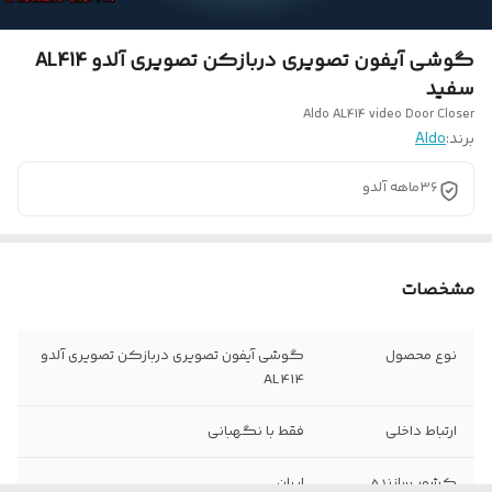
گوشی آیفون تصویری دربازکن تصویری آلدو AL414
سفید
Aldo AL414 video Door Closer
برند:
Aldo
36ماهه آلدو
مشخصات
نوع محصول
گوشی آیفون تصویری دربازکن تصویری آلدو
AL414
ارتباط داخلی
فقط با نگهبانی
کشور سازنده
ایران