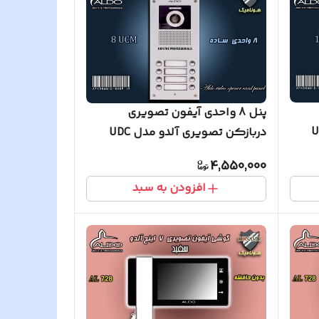
پنل 8 واحدی آیفون تصویری
و مدل UDC
دربازکن تصویری آلدو مدل UDC
ساده
4,550,000
افزودن به سبد