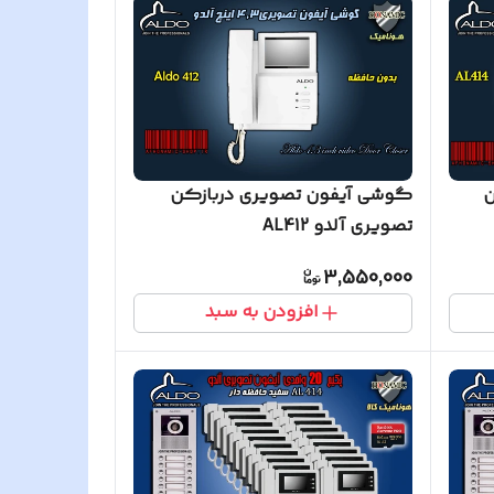
ن
گوشی آیفون تصویری دربازکن
تصویری آلدو AL412
3,550,000
افزودن به سبد