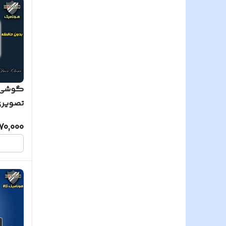
گوشی آ
تصویری آلدو
70,000