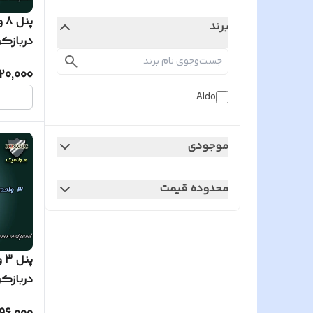
پن
برند
ساده
20,000
Aldo
موجودی
محدوده قیمت
پن
ساده