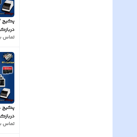
دربازکن
تماس ب
مدل AL414M پنل ساده مشکی
دربازکن
تماس ب
مدل AL414M پنل ساده سفید