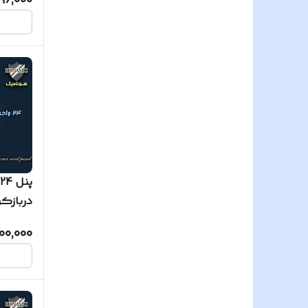
96,000
ساده
00,000