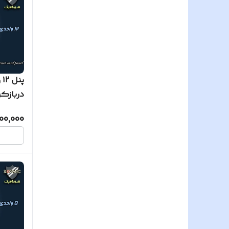
پ
ساده
00,000