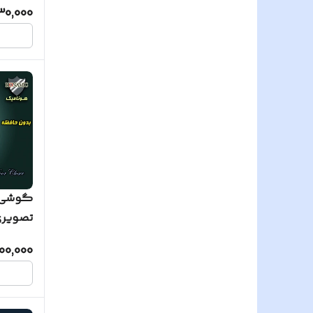
30,000
گوشی آ
تصویری آلدو 7
00,000