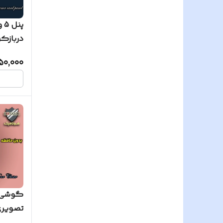
پن
ساده
50,000
گوشی آ
تصویری آلدو 8