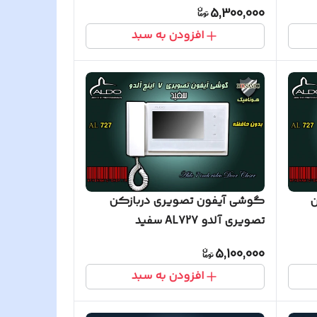
5,300,000
افزودن به سبد
ن
گوشی آیفون تصویری دربازکن
تصویری آلدو AL727 سفید
5,100,000
افزودن به سبد