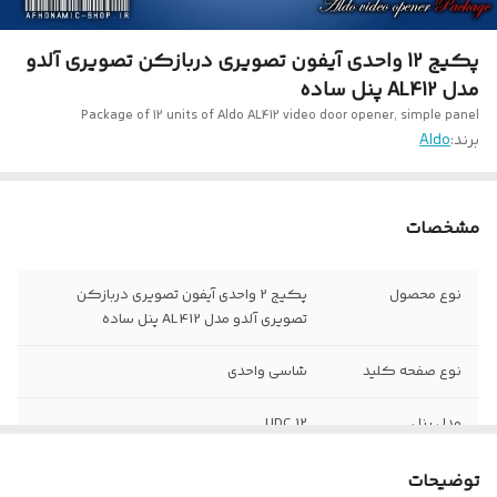
پکیج 12 واحدی آیفون تصویری دربازکن تصویری آلدو
مدل AL412 پنل ساده
Package of 12 units of Aldo AL412 video door opener, simple panel
برند:
Aldo
مشخصات
نوع محصول
پکیج 2 واحدی آیفون تصویری دربازکن
تصویری آلدو مدل AL412 پنل ساده
نوع صفحه کلید
شاسی واحدی
مدل پنل
12 UDC
تعداد گوشی در
12 دستگاه
توضیحات