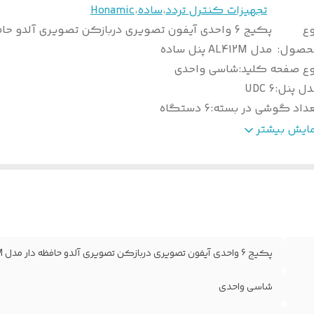
تجهیزات کنترل تردد
،
ساده
،
Honamic
وع
پکیج 6 واحدی آیفون تصویری دربازکن تصویری آلدو حا
حصول
:
مدل AL412M پنل ساده
وع صفحه کلید
:
شاسی واحدی
دل پنل
:
6 UDC
عداد گوشی در بسته
:
6 دستگاه
اپورت کارت حافظه
:
SD 8M
مایش بیشتر
ارت حافظه
:
ندارد
انس تغذیه
:
1/5 آمپر هسته آهنی
نو تصویر
:
دارد
یفیت تصویر
:
آنالوگ
داد پنل دربسته
:
1 دستگاه
داد ترانس در بسته
:
1 دستگاه
پکیج 6 واحدی آیفون تصویری دربازکن تصویری آلدو حافظه دار مدل AL412M پنل ساده
دل گوشی
:
AL412M
ید درشب
:
مادون قرمز تا یک متری
شاسی واحدی
ابلیت تنظیم صدای
:
دارد