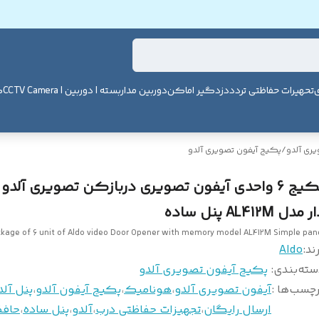
ی
تحهیرات حفاظتی تردد
دزدگیر اماکن
دوربین مداربسته | دوربین | CCTV Camera
ک
ری آلدو
/
پکیج آیفون تصویری آلدو
پکیج 6 واحدی آیفون تصویری دربازکن تصویری آلدو
 مدل AL412M پنل ساده
kage of 6 unit of Aldo video Door Opener with memory model AL412M Simple pan
ند:
Aldo
سته‌بندی
:
پکیج آیفون تصویری آلدو
چسب‌ها :
آیفون تصویری آلدو
،
هونامیک
،
پکیج آیفون آلدو
،
پنل آلد
ارسال رایگان
،
تجهیزات حفاظتی درب
،
آلدو
،
پنل ساده
،
حافظ