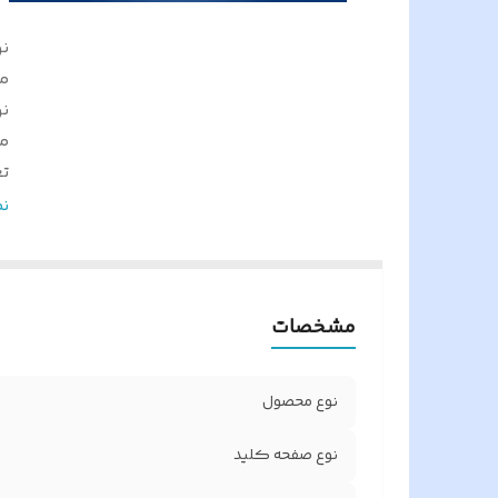
ن
م
ن
م
ت
س
ن
ک
تر
م
مشخصات
ک
تع
تع
نوع محصول
م
د
نوع صفحه کلید
ق