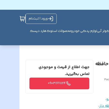
ورود | ثبت‌نام
ولر آبی
لوازم یدکی خودرو
محصولات استوک
هارد دیسک
 حافظه
جهت اطلاع از قیمت و موجودی
تماس بگیرید.
Pac
09031661124
و
،
ه دار
،