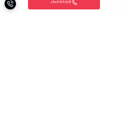
09031661124
برگشت به بالا
خریدی مطمئن
پشتیبانی 24 ساعته