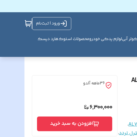
ورود | ثبت‌نام
ولر آبی
لوازم یدکی خودرو
محصولات استوک
هارد دیسک
دو AL727 M
36ماهه آلدو
6,300,000
افزودن به سبد خرید
،
AL
رل تردد
،