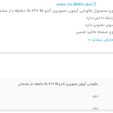
7 اینچ
،
حافظه دار
،
سفید
وع محصول
:
گوشی آیفون تصویری آلدو AL727 M حافظه دار مشکی
تباط داخلی
:
دارد
نوی تصویر
:
دارد
وع صفحه کلید
:
لمسی
گ بدنه
:
سفید
مایش بیشتر
دل گوشی
:
AL727 M
وع کانکتور
:
5 سیم
دست
:
دارد
ایز نمایشگر
:
7 اینچ LED
ابلیت تنظیم صدای زنگ
:
انتخاب ملودی
خیره عکس با حافظه جانبی
:
2000
گوشی آیفون تصویری آلدو AL727 M حافظه دار مشکی
یره فیلم با صدا
:
فیلم صدا دار 15 ثانیه ای
خیره عکس بدون حافظه جانبی
:
100
دارد
بط فیلم و عکس
:
دارد
دارد
فظه جانبی
:
micro SD تا 8 گیگ