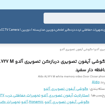
ی
تحهیرات حفاظتی تردد
دزدگیر اماکن
دوربین مداربسته | دوربین | CCTV Camera
ک
ری آلدو
/
گوشی آیفون تصویری آلدو
گوشی آیفون تصویری دربازکن تصویری آل
افظه دار سفید
Aldo AL727 M white memory video Door Closer pho
ند:
Aldo
سته‌بندی
:
گوشی آیفون تصویری آلدو
چسب‌ها :
استارلایت
،
آیفون تصویری آلدو
،
تجهیزات حفاظتی درب
،
727
گوشی آیفون تصویری آلدو
،
Honamic
،
آلدو
،
تجهیزات کنت