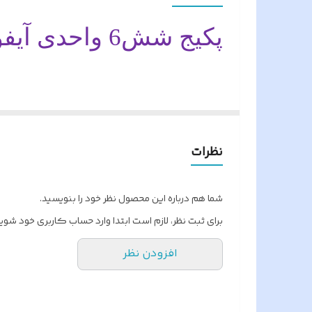
کشور سازنده
پکیج شش6 واحدی آیفون تصویری سیماران باپنل کارتی
سوییچر داخلی
نام محصول
پکیج شش6 واحدی آیفون تصویری سیماران
هونامیک است که برای راحتی در انتخاب و 
نظرات
فروشگاه هونامیک امیدوار است مشتری محتر
شما هم درباره این محصول نظر خود را بنویسید.
برای ثبت نظر، لازم است ابتدا وارد حساب کاربری خود شوید
نوع گوشی آیفون جهت انتخاب
( ب
افزودن نظر
43-FL,43FL2
HS-43