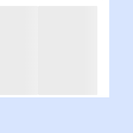
43-TK
43-TKM
46-TK
46-TKM
72-TK
72-TKM
73M
نوع پنل آیفون جهت انتخاب.
( با کل
VFBC6