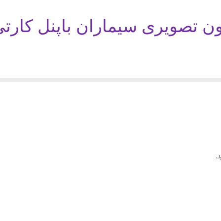
با افتخار ایران
دارد
پکیج شش 6 واحدی آیفون تصویری سیماران پنل کارتی با گوشی 46-TK
باپنل کارتی
و امکان انتخاب نوع گوشی و نوع پ
خریدی در اختیار مشتریان محترم می باشد.
م برای انتخاب خود وقت گذاشته و دقت بالایی به کار ببرد
.
ا کلیک بر روی نام گوشی ، میتوانید توضیحات و مشخصات کامل گوشی