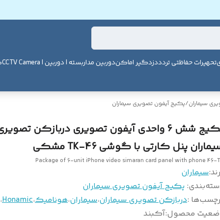
ی
تحهیرات حفاظتی تردد
دزدگیر اماکن
دوربین مداربسته | دوربین | CCTV Camera
ک
یری سیماران
/
پکیج آیفون تصویری سیماران
پکیج شش 6 واحدی آیفون تصویری دربازکن تصویری
ماران پنل کارتی با گوشی 46-TK مشکی
Package of 6-unit iPhone video simaran card panel with phone 46-
ند:
سیماران
سته‌بندی
:
پکیج آیفون تصویری سیماران
چسب‌ها :
دربازکن تصویری سیماران
،
سیماران
،
هونامیک
،
Honamic
،
ضعیت محصول
:
آکبند