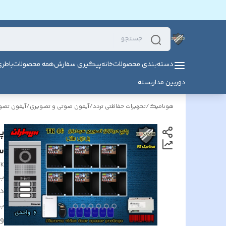
دسته‌بندی محصولات
خانه
پیگیری سفارش
همه محصولات
باطر
دوربین مداربسته
هونامیک
/
تحهیرات حفاظتی تردد
/
آیفون صوتی و تصویری
/
آیفون تصو
سی
TK
بر
د
بر
و