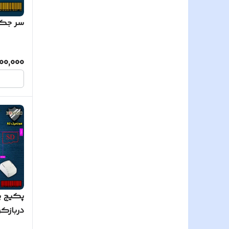
سر جک ب
00,000
پکیج ی
دربازک
دار 43-TKM