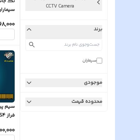
CCTV Camera
سیمارا
68,000
برند
سیماران
موجودی
محدوده قیمت
سیم پی
فراز S4 با پوسته
00,000