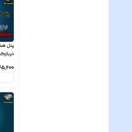
دربازک
مدل فرداد FARDAD
45,200