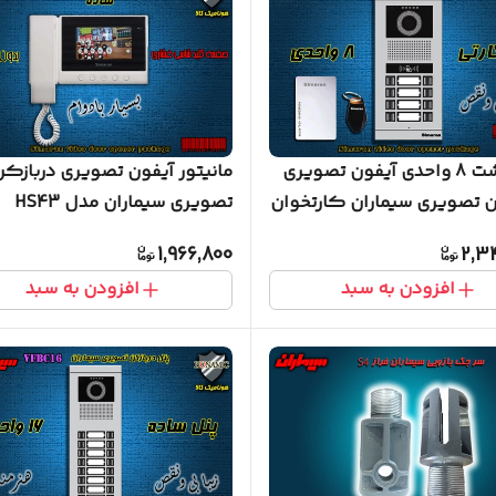
پنل هشت 8 واحدی آیفون تصویری
مانیتور آیفون تصویری دربازکن
ن تصویری سیماران کارتخوان
تصویری سیماران مدل HS43
VFBC8D/N 
1,966,800
2,3
افزودن به سبد
افزودن به سبد