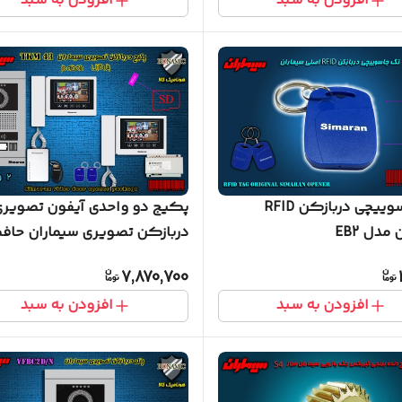
افزودن به سبد
افزودن به سبد
تگ جاسوییچی دربازکن RFID
پکیج دو واحدی آیفون تصویر
مدل EB2
دربازکن تصویری سیماران حاف
دار پنل کارتی گوشی 43-TKM
7,870,700
افزودن به سبد
افزودن به سبد