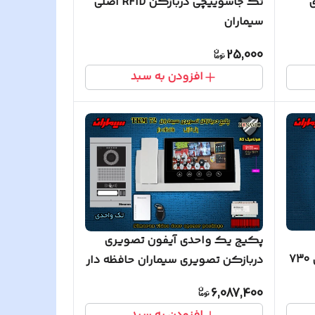
ی
تگ جاسوییچی دربازکن RFID اصلی
سیماران
25,000
افزودن به سبد
پکیج یک واحدی آیفون تصویری
7
دربازکن تصویری سیماران حافظه دار
پنل کارتی 72-TKM
6,087,400