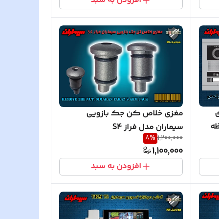
افزودن به سبد
ی
مغزی خلاص کن جک بازویی
ظه
سیماران مدل فراز S4
8
%
1,200,000
1,100,000
افزودن به سبد