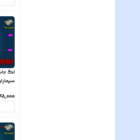
سیماران 
48,000