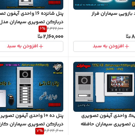
ازویی سیماران فراز
پنل شانزده 16 واحدی آیفون
دربازکن تصویری سیماران مدل
6
%
2,322,100
فرداد VFBC16D FARDAD
2,160,000
8
افزودن به سبد
افزودن به سبد
ک واحدی آیفون تصویری
پنل ده 10 واحدی آیفون تصویر
ن تصویری سیماران حافظه
دربازکن تصویری سیماران کار
7
%
2,424,400
مدل فرداد VFBC10D/N FARDAD