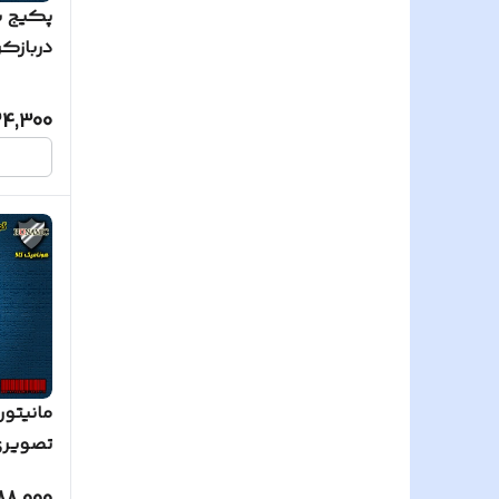
دربازک
کارتی با
24,300
مانیتور
تصویری س