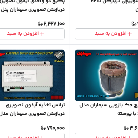
تگ جاسوییچی دربازکن RFID
پکیج دو واحدی آیفون تصویر
ن
دربازکن تصویری سیماران پنل
کارتی گوشی HS-43
6,467,100
افزودن به سبد
افزودن به سبد
چ جک بازویی سیماران مدل
ترانس تغذیه آیفون تصویری
دربازکن تصویری سیماران مدل 30
790,000
3,6