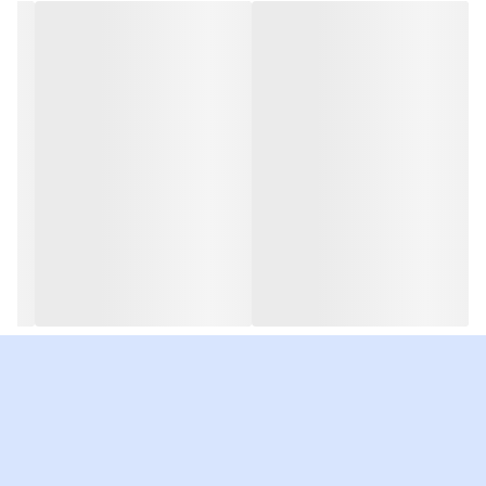
انتخاب خود وقت گذاشته و دقت بالایی به کار ببرد .
نوع گوشی آیفون جهت انتخاب
( با کلیک بر روی
نام گوشی ، میتوانید توضیحات و مشخصات کامل گوشی
را
ملاحظه بفرمایید):
43-FL,43FL2
HS-43
43-TK
43-TKM
46-TK
46-TKM