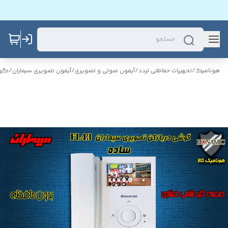
هونامیک
/
تحهیرات حفاظتی تردد
/
آیفون صوتی و تصویری
/
آیفون تصویری سیماران
/
گوش