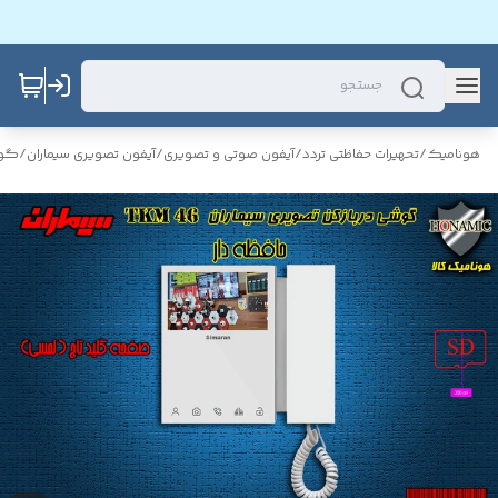
هونامیک
/
تحهیرات حفاظتی تردد
/
آیفون صوتی و تصویری
/
آیفون تصویری سیماران
/
گوش