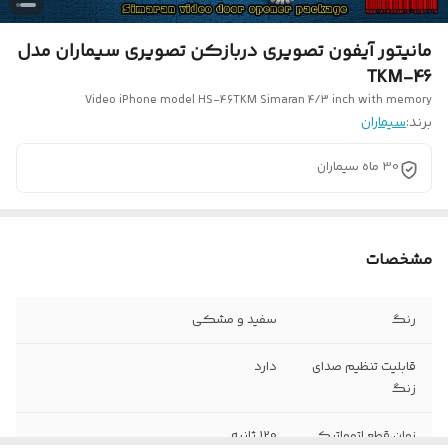
مانیتور آیفون تصویری دربازکن تصویری سیماران مدل
TKM-46
Video iPhone model HS-46TKM Simaran 4/3 inch with memory
برند:
سیماران
30 ماه سیماران
مشخصات
رنگ
سفید و مشکی
قابلیت تنظیم صدای
دارد
زنگ
زمان قطع اتوماتيك
120 ثانیه