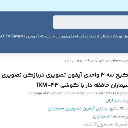
ی
تحهیرات حفاظتی تردد
دزدگیر اماکن
دوربین مداربسته | دوربین | CCTV Camera
ک
یری سیماران
/
پکیج آیفون تصویری سیماران
پکیج سه 3 واحدی آیفون تصویری دربازکن تصویری
ماران حافظه دار با گوشی 43-TKM
Package of 3 units of Simaran video iPhone with 43-TKM pho
ند:
سیماران
سته‌بندی
:
پکیج آیفون تصویری سیماران
چسب‌ها :
سیماران
ضعیت محصول
:
آکبند