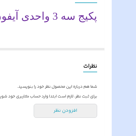
کشور سازنده
پکیج سه 3 واحدی آیفون تصویری سیماران
سوییچر داخلی
نام محصول
پکیج سه 3 واحدی آیفون تصویری س
راحتی در انتخاب و خریدی در اختیار مشتر
نظرات
فروشگاه هونامیک امیدوار است مشتری محتر
شما هم درباره این محصول نظر خود را بنویسید.
نوع گوشی آیفون جهت انتخاب
برای ثبت نظر، لازم است ابتدا وارد حساب کاربری خود شوید
( ب
43-FL,43FL2
افزودن نظر
HS-43