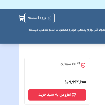
ورود | ثبت‌نام
ولر آبی
لوازم یدکی خودرو
محصولات استوک
هارد دیسک
36 ماه سیماران
9,994,600
افزودن به سبد خرید