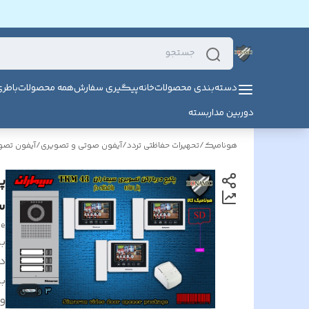
دسته‌بندی محصولات
خانه
پیگیری سفارش
همه محصولات
باطر
دوربین مداربسته
هونامیک
/
تحهیرات حفاظتی تردد
/
آیفون صوتی و تصویری
/
آیفون تصو
سی
ne
بر
د
بر
و