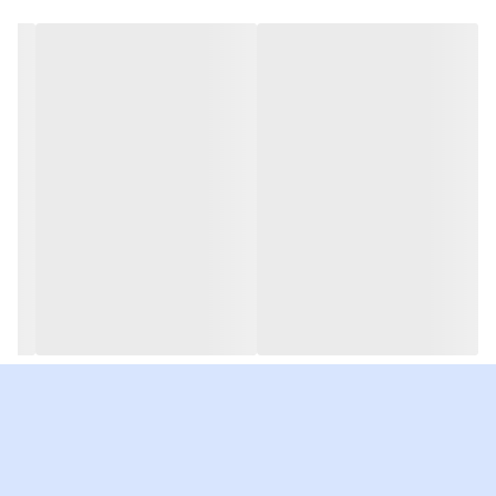
نوع گوشی آیفون جهت انتخاب
( با کلیک بر روی
نام گوشی ، میتوانید توضیحات و مشخصات کامل گوشی
را
ملاحظه بفرمایید):
43-FL,43FL2
HS-43
43-TK
43-TKM
46-TK
46-TKM