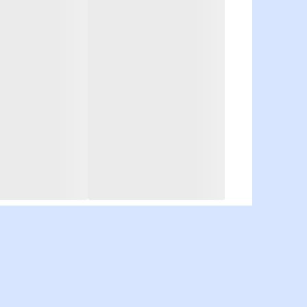
43-TKM
46-TK
46-TKM
72-TK
72-TKM
73M
نوع پنل آیفون جهت انتخاب.
( با کل
VFBC1