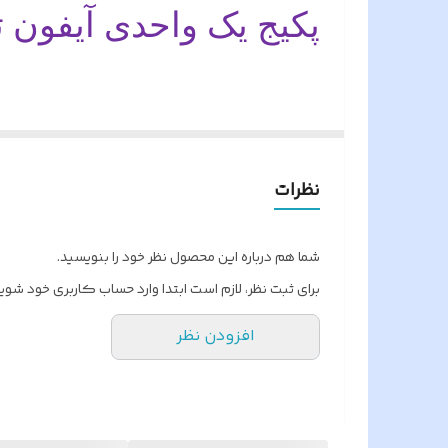
پکیج یک واحدی آیفون 
سوییچر داخلی
نام محصول
پکیج یک واحدی آیفون تصویری سیماران با
کارت حافظه SD
در انتخاب و خریدی در اختیار مشتریان مح
نظرات
فروشگاه هونامیک امیدوار است مشتری محتر
شما هم درباره این محصول نظر خود را بنویسید.
نوع گوشی آیفون جهت انتخاب
برای ثبت نظر، لازم است ابتدا وارد حساب کاربری خود شوید
( ب
43-FL,43FL2
افزودن نظر
HS-43
43-TK