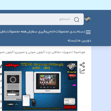
دسته‌بندی محصولات
خانه
پیگیری سفارش
همه محصولات
باطر
دوربین مداربسته
هونامیک
/
تحهیرات حفاظتی تردد
/
آیفون صوتی و تصویری
/
آیفون تصو
پ
حا
KM
بر
د
و
گ