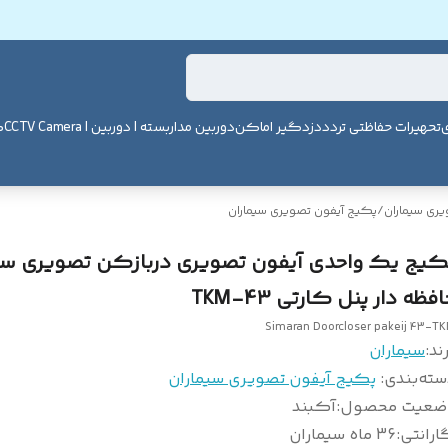
ی
تحهیرات حفاظتی تردد
دزدگیر اماکن
دوربین مداربسته | دوربین | CCTV Camera
ک
یری سیماران
/
پکیج آیفون تصویری سیماران
کیج یک واحدی آیفون تصویری دربازکن تصویری سی
فظه دار پنل کارتی 43-TKM
Simaran Doorcloser pakeij 43-T
ند:
سیماران
سته‌بندی
:
پکیج آیفون تصویری سیماران
ضعیت محصول
:
آکبند
ارانتی
:
36 ماه سیماران