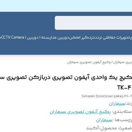
ی
تحهیرات حفاظتی تردد
دزدگیر اماکن
دوربین مداربسته | دوربین | CCTV Camera
ک
یری سیماران
/
پکیج آیفون تصویری سیماران
کیج یک واحدی آیفون تصویری دربازکن تصویری سی
46-
Simaran Doorcloser pakeij 46-
ند:
سیماران
سته‌بندی
:
پکیج آیفون تصویری سیماران
چسب‌ها :
سیماران
ضعیت محصول
:
آکبند