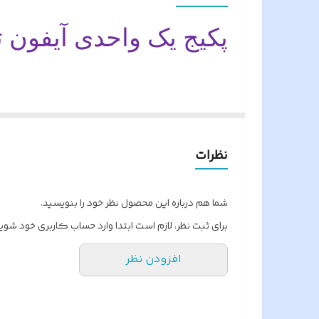
سوییچر داخلی
پکیج یک واحدی آیفون 
نام محصول
پکیج یک واحدی آیفون تصویری سیماران با
در انتخاب و خریدی در اختیار مشتریان مح
نظرات
فروشگاه هونامیک امیدوار است مشتری محتر
شما هم درباره این محصول نظر خود را بنویسید.
نوع گوشی آیفون جهت انتخاب
برای ثبت نظر، لازم است ابتدا وارد حساب کاربری خود شوید
( ب
43-FL,43FL2
افزودن نظر
HS-43