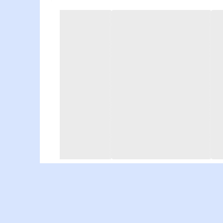
 ملاحظه بفرمایید):