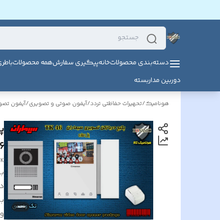
دسته‌بندی محصولات
خانه
پیگیری سفارش
همه محصولات
باطر
دوربین مداربسته
هونامیک
/
تحهیرات حفاظتی تردد
/
آیفون صوتی و تصویری
/
آیفون تصو
پ
TK
TK
بر
د
بر
و