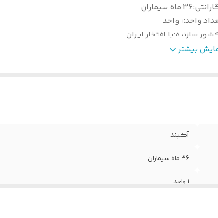
ارانتی
:
36 ماه سیماران
داد واحد
:
1 واحد
شور سازنده
:
با افتخار ایران
وییچر داخلی
:
دارد
مایش بیشتر
ام محصول
:
پکیج یک واحدی آیفون تصویری سیماران 46-TK
آکبند
36 ماه سیماران
1 واحد
با افتخار ایران