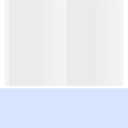
نوع گوشی آیفون جهت انتخاب
( با کلیک بر روی
نام گوشی ، میتوانید توضیحات و مشخصات کامل گوشی
را
ملاحظه بفرمایید):
43-FL,43FL2
HS-43
43-TK
43-TKM
46-TK
46-TKM
72-TK