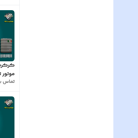
کرکره 
تماس ب
با 2 عدد ریموت