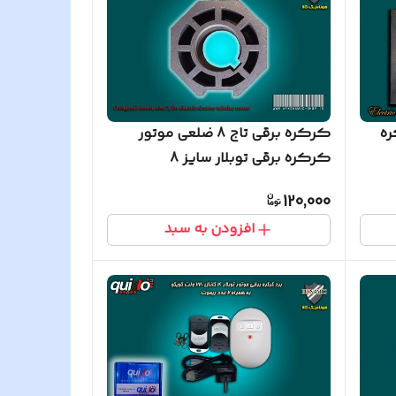
ره
کرکره برقی تاج 8 ضلعی موتور
کرکره برقی توبلار سایز 8
120,000
افزودن به سبد