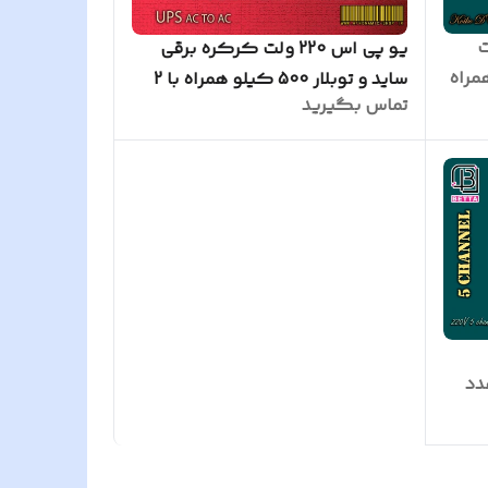
 24 ولت
یو پی اس 220 ولت کرکره برقی
3 کیلو همراه
ساید و توبلار 500 کیلو همراه با 2
تماس بگیرید
دستگاه باطری
لت بتا همراه با 2 عدد