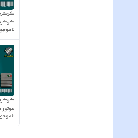
ناموجو
با 2 دستگاه باطری و 3 عدد ریموت
کرکره 
ناموجو
بیتا