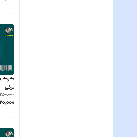
هونامیک
کرکره 
برقی
250,000
20,000