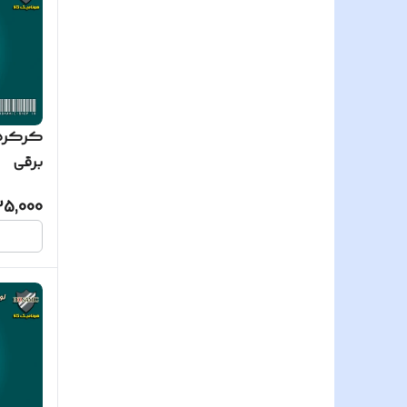
کرکره 
برقی
25,000