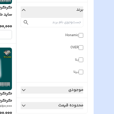
کرکره 
برند
ساید کا
200,000
Honamic
OVER
بتا
بیتا
تیونی
موجودی
کرکره 
کویکو
کرکره 
محدوده قیمت
750,000
نوبل
00,000