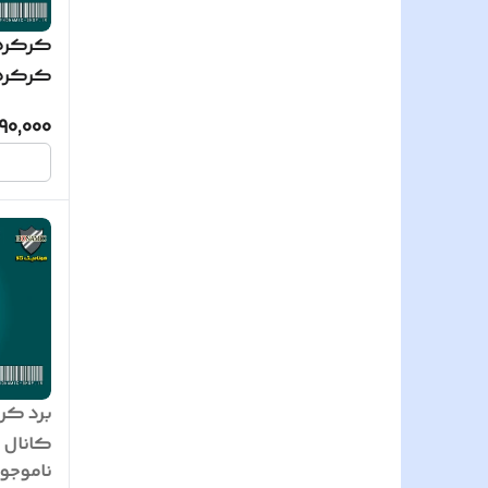
کرکره 
90,000
ناموجو
عدد ری