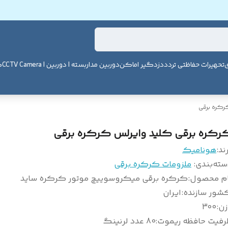
ی
تحهیرات حفاظتی تردد
دزدگیر اماکن
دوربین مداربسته | دوربین | CCTV Camera
ک
رکره برقی
رکره برقی کلید وایرلس کرکره برقی
ند:
هونامیک
سته‌بندی
:
ملزومات کرکره برقی
ام محصول
:
کرکره برقی میکروسوییچ موتور کرکره ساید
شور سازنده
:
ایران
زن
:
300
رفیت حافظه ریموت
:
80 عدد لرنینگ