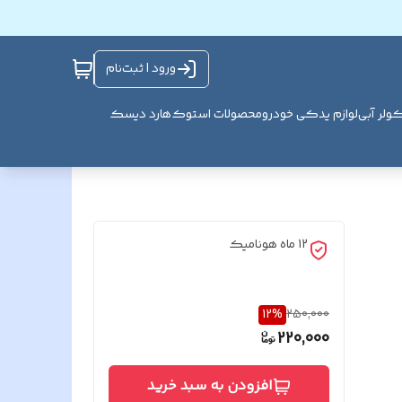
ورود | ثبت‌نام
ولر آبی
لوازم یدکی خودرو
محصولات استوک
هارد دیسک
12 ماه هونامیک
12
%
250,000
220,000
افزودن به سبد خرید