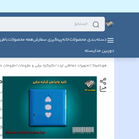
دسته‌بندی محصولات
خانه
پیگیری سفارش
همه محصولات
باطر
دوربین مداربسته
هونامیک
/
تحهیرات حفاظتی تردد
/
کرکره برقی و ملزومات
/
ملزومات ک
ک
بر
د
ن
ک
و
ظ