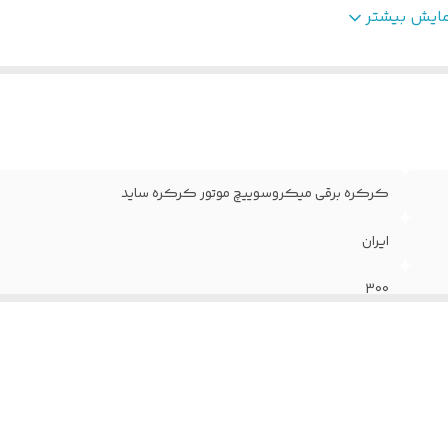
ارانتی
:
12 ماه هونامیک
مایش بیشتر
ضعیت محصول
:
آکبند
داد در بسته
:
1 عدد
ابلیت بسته شدن خودکار
:
ندارد
رکانس گیرنده
:
433 مگاهرتز
کرکره برقی میکروسوییچ موتور کرکره ساید
ایران
300
80 عدد لرنینگ
12 ماه هونامیک
آکبند