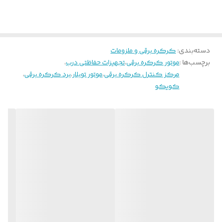
این به دین معنی نیست که استفاده از این ریسیور محدود
است و به این دلیل بیان شده که فاقد سیستم بسته شدن
خودکار و فلاشر و چشمی می باشد. عمر طولانی این دستگاه
شما را از تعویض مرکز کنترل برای سالهای متمادی معاف
میکند و مرکز کنترل 4 کانال اور سالها میهمان و
دسته‌بندی
:
کرکره برقی و ملزومات
خدمتگذار شما خواهد بود .
برچسب‌ها :
موتور کرکره برقی
،
تجهیزات حفاظتی درب
،
مرکز کنترل کرکره برقی
،
موتور توبلار
،
برد کرکره برقی
،
کویکو