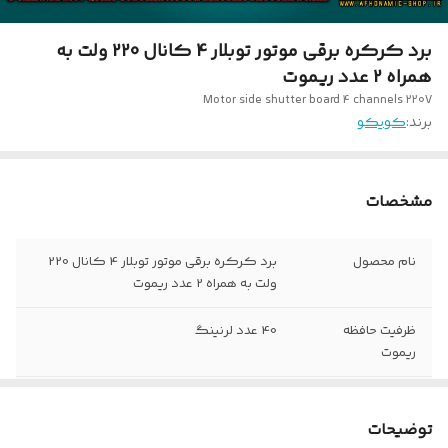
برد کرکره برقی موتور توبلار 4 کانال 220 ولت به
همراه 2 عدد ریموت
Motor side shutter board 4 channels 220V
برند:
کویکو
مشخصات
نام محصول
برد کرکره برقی موتور توبلار 4 کانال 220
ولت به همراه 2 عدد ریموت
ظرفیت حافظه
40 عدد لرنینگ
ریموت
وزن
250 گرم
توضیحات
وضعیت محصول
نو