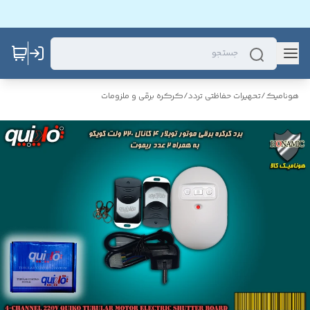
هونامیک
/
تحهیرات حفاظتی تردد
/
کرکره برقی و ملزومات