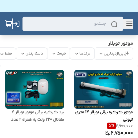
موتور توبلار
پربازدیدترین
برندها
قیمت
دسته‌بندی
فقط مح
موتور کرکره برقی توبلار 14 متری
برد کرکره برقی موتور توبلار 4
تیونی
کانال 220 ولت به همراه 2 عدد
5
%
2,900,000
ریموت
2,750,000