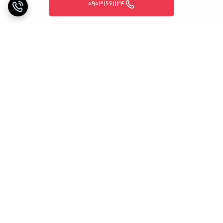
09031661124
برگشت به بالا
خریدی مطمئن
پشتیبانی 24 ساعته