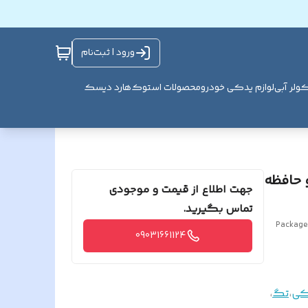
ورود | ثبت‌نام
ولر آبی
لوازم یدکی خودرو
محصولات استوک
هارد دیسک
و حافظه
جهت اطلاع از قیمت و موجودی
تماس بگیرید.
Package 
09031661124
ی
،
تگ
،