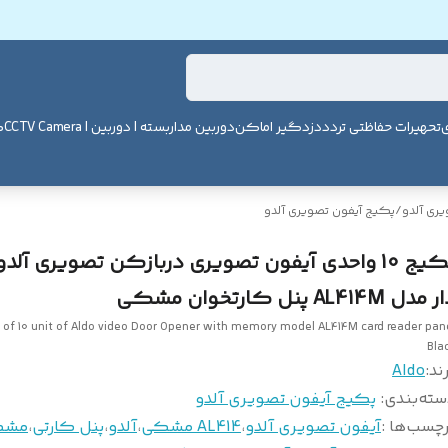
ی
تحهیرات حفاظتی تردد
دزدگیر اماکن
دوربین مداربسته | دوربین | CCTV Camera
ک
ری آلدو
/
پکیج آیفون تصویری آلدو
پکیج 10 واحدی آیفون تصویری دربازکن تصویری آلد
مدل AL414M پنل کارتخوان مشکی
of 10 unit of Aldo video Door Opener with memory model AL414M card reader pan
Bla
ند:
Aldo
سته‌بندی
:
پکیج آیفون تصویری آلدو
چسب‌ها :
آیفون تصویری آلدو
،
AL414 مشکی
،
آلدو
،
پنل کارتی
،
مشک