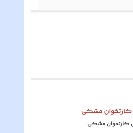
شاید برای خیلی ها آلدو معنی و مفهومی نداشته باشد ولی آقای علیرضا درودیان مالک آلدو AL را از علیرضا و DO از درودیان برداشته و نام ALDO را برای شرکت
ر است : انواع گوشی های تصویری ، انواع