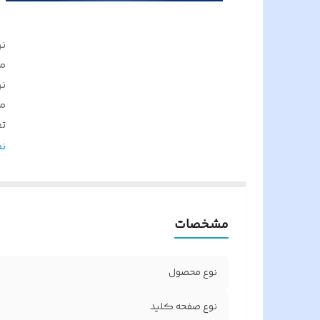
ن
م
ن
م
ت
تع
ن
ک
نو
ج
مشخصات
ر
ک
س
نوع محصول
ک
تر
نوع صفحه کلید