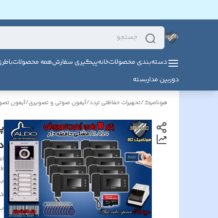
دسته‌بندی محصولات
خانه
پیگیری سفارش
همه محصولات
باطر
دوربین مداربسته
هونامیک
/
تحهیرات حفاظتی تردد
/
آیفون صوتی و تصویری
/
آیفون تصوی
دار 
el
ck
بر
د
بر