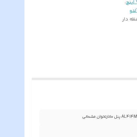
نچ
،
لدو
فظه دار