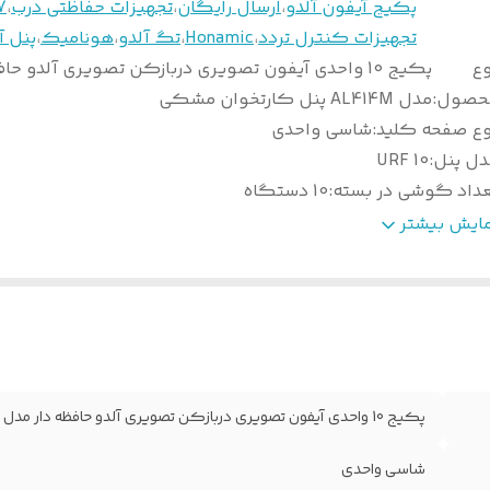
پکیج آیفون آلدو
،
ارسال رایگان
،
تجهیزات حفاظتی درب
،
7 ای
تجهیزات کنترل تردد
،
Honamic
،
تگ آلدو
،
هونامیک
،
پنل آ
وع
پکیج 10 واحدی آیفون تصویری دربازکن تصویری آلدو حا
حصول
:
مدل AL414M پنل کارتخوان مشکی
وع صفحه کلید
:
شاسی واحدی
دل پنل
:
10 URF
عداد گوشی در بسته
:
10 دستگاه
داد تگ در بسته
:
10 عدد
مایش بیشتر
ارت حافظه
:
ندارد
ع دوربین5
:
سونی
نس بدنه گوشی
:
پلیمر مخصوص
نگ بدنه گوشی
:
مشکی
انکتور ارتباطی
:
5 سیم
اپورت کارت حافظه
:
SD 8M
پکیج 10 واحدی آیفون تصویری دربازکن تصویری آلدو حافظه دار مدل AL414M پنل کارتخوان مشکی
یفیت تصویر
:
آنالوگ
انس تغذیه
:
1/5 آمپر هسته آهنی
شاسی واحدی