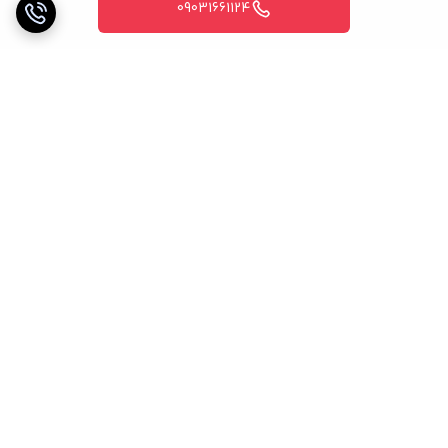
09031661124
برگشت به بالا
خریدی مطمئن
پشتیبانی 24 ساعته