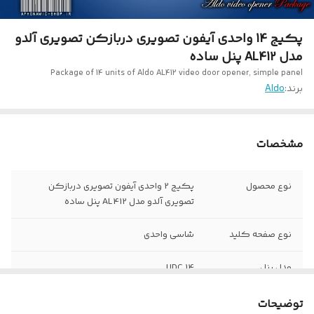
پکیج 14 واحدی آیفون تصویری دربازکن تصویری آلدو
مدل AL412 پنل ساده
Package of 14 units of Aldo AL412 video door opener, simple panel
برند:
Aldo
مشخصات
نوع محصول
پکیج 2 واحدی آیفون تصویری دربازکن
تصویری آلدو مدل AL412 پنل ساده
نوع صفحه کلید
شاسی واحدی
مدل پنل
14 UDC
تعداد گوشی در
14 دستگاه
توضیحات