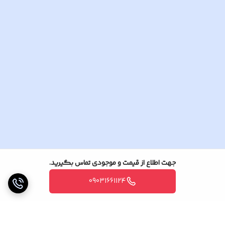
جهت اطلاع از قیمت و موجودی تماس بگیرید.
09031661124