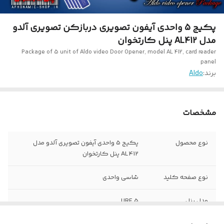
پکیج 5 واحدی آیفون تصویری دربازکن تصویری آلدو
مدل AL412 پنل کارتخوان
Package of 5 unit of Aldo video Door Opener, model AL 412, card reader
panel
برند:
Aldo
مشخصات
نوع محصول
پکیج 5 واحدی آیفون تصویری آلدو مدل
AL412 پنل کارتخوان
نوع صفحه کلید
شاسی واحدی
مدل پنل
5 URF