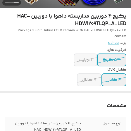
پکیج 4 دوربین مداربسته داهوا با دوربین HAC-
HDW1209TLQP-A-LED
Package 4 unit Dahua CCTV camera with HAC-HDW1209TLQP-A-LED
camera
برند:
dahua
ظرفیت هارد
500 گیگ
1 ترابایت
کانال DVR
4 کانال
8 کانال
مشخصات
نوع محصول
پکیج 4 دوربین مداربسته داهوا با دوربین
HAC-HDW1209TLQP-A-LED