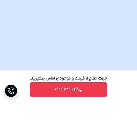
و اما در این پکیج آنچه تقدیم شما
میگردد.
جهت اطلاع از قیمت و موجودی تماس بگیرید.
09031661124
DVR چهار کانال داهوا
2 مگ ساپورت 1B04
یک دستگاه
دوربین مداربسته 2 مگ
دام HAC-