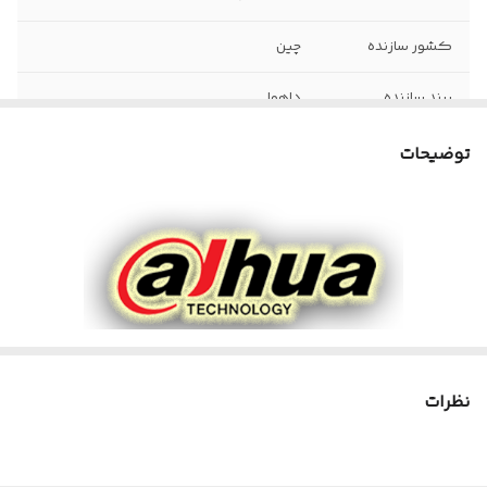
کشور سازنده
چین
برند سازنده
داهوا
مقدار گارانتی
گارانتی اصلی 25 ماه فراگستر
توضیحات
ورودی صدا
یک کانال آنالوگ
منبع تغذیه
5 آمپر
کیفیت تصویر
1080*1920
دوربینها
نوع کیس دوربین
دام
نظرات
نوع دوربین
دوربین مداربسته داهوا HAC-
HDW1209TLQP-A-LED