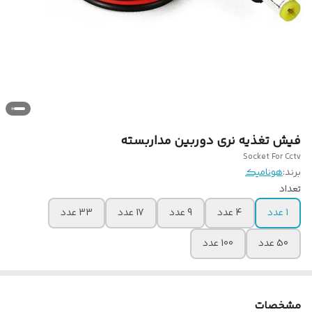
فیش تغذیه نری دوربین مداربسته
Socket For Cctv
برند:
هونامیک
تعداد
1 عدد
4 عدد
9 عدد
17 عدد
33 عدد
50 عدد
100 عدد
مشخصات