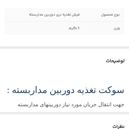
نوع محصول
فیش تغذیه نری دوربین مداربسته
وزن
6 گرم
توضیحات
سوکت تغذیه دوربین مداربسته :
جهت انتقال جریان مورد نیاز دوربینهای مداربسته
آنالوگ , AHD به قطعه ای به نام سوکت برق یا فیش
پاور نیاز است تا ولتاژ 12 ولت دوربین را تامین نماید.
نظرات