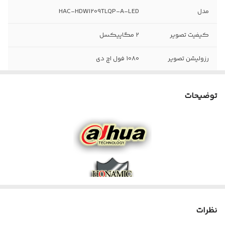
مدل
HAC-HDW1209TLQP-A-LED
کیفیت تصویر
2 مگاپیکسل
رزولیشن تصویر
1080 فول اچ دی
نوع لنز
واید
توضیحات
جنس بدنه دوربین
هسته داخلی: فلز + پلاستیک پوشش:
پلاستیک پایه: پلاستیکی
عمق دید در شب
20 متر
نوع دید درشب
وارم لایت رنگی
تکنولوژی تصویر
AHD - CVI - TVI - CVBS
نظرات
امکانات نرم افزاری
Distance, AWB, AGC, BLC, 2DNR, DWDR