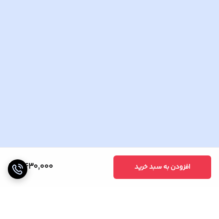
HAC-HDW1209TLQP-A-LED
دوربین مدار بسته میکروفون دار دام مدل
1209TLQP-A-LED
از محصولات بی نظیر و
مشتری پسند شرکت داهوا است.
این دوربین بی نظیر با بدنه آلومینیوم و طراحی زیبا می تواند در شب و
تاریکی مطلق تا عمق 20 متر را با وضوح بالا رسد کند که یکی از ویژگی
های خوب این دوربین است.
اما ویژگی منحصر به فرد دیگر این دوربین وجود یک میکروفون داخلی در
2,430,000
افزودن به سبد خرید
آن است که امکان شنود صدای محیط را با حساسیت بالا فراهم میکند
بدون آنکه نیاز به کابل کشی اضافه برای میکرفون داشته باشد.