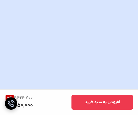
7
%
2,424,400
افزودن به سبد خرید
2,250,000