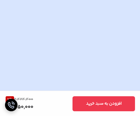
7
%
2,424,400
افزودن به سبد خرید
2,250,000