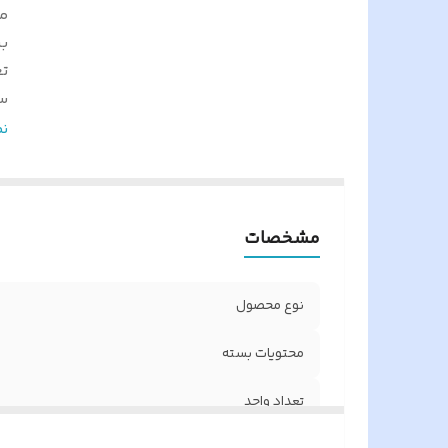
م
ب
تع
س
نو
ن
ن
گ
و
مشخصات
اص
ک
نوع محصول
محتویات بسته
تعداد واحد