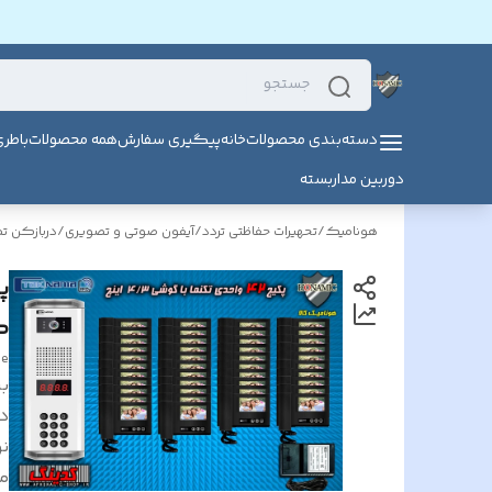
دسته‌بندی محصولات
خانه
پیگیری سفارش
همه محصولات
باطر
دوربین مداربسته
هونامیک
/
تحهیرات حفاظتی تردد
/
آیفون صوتی و تصویری
/
دربازکن ت
گوشی 
ge
بر
د
ن
م