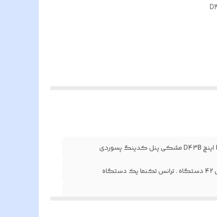
گوشی 4.3 اینچ D43B
پسوردی