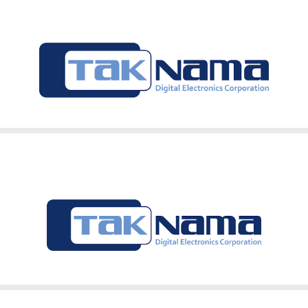
ندارد
پنل آیفون تصویری دربازکن تصویری تکنما پنل کدینگ پسوردی
صفحه رنگی 4.3 اینچ D43B مشکی
36 ماه تکنما
آکبند
اصل
شرکت ارتباط سازان پیشرو تک نما در سال 1380 به منظور تولید در بازکن های صوتی و
با افتخار ایران
ار مصرف ارائه نمود . طراحی این محصولات توسط مهندسین مجرب ا
گیرد .
ی از دانش روز جهان و توانمندی های مهندسین کارآمد در حال 
کیفیت و مقرون به صرفه و با قابلیت های خاص و همچینین ارائه 