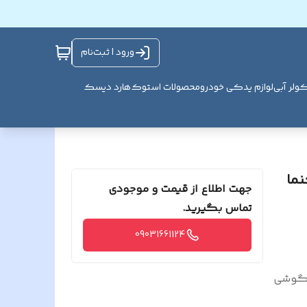
ورود | ثبت‌نام
ولر آبی
لوازم یدکی خودرو
محصولات استوک
هارد دیسک
نما
جهت اطلاع از قیمت و موجودی
تماس بگیرید.
09031661124
ا گوشی