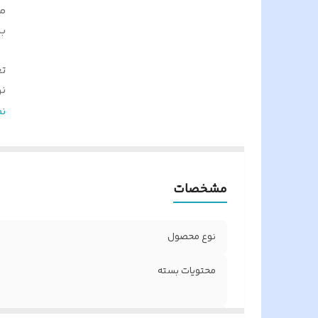
م
ب
تع
ن
ن
ن
پ
س
گ
مشخصات
و
اص
ک
نوع محصول
محتویات بسته