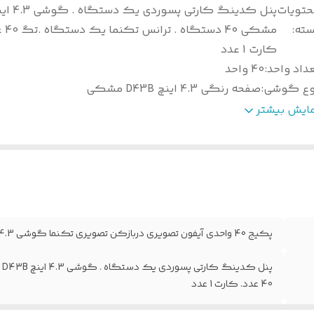
حتویات
سته
:
مشکی 40 دس
کارت 1 عدد
داد واحد
:
40 واحد
وع گوشی
:
صفحه رنگی 4.3 اینچ D43B مشکی
وع
پنل آیفون تصویری دربازکن تصویری تکنما پنل کدینگ ک
مایش بیشتر
نل
:
پسوردی
یستم کارتخوان
:
دارد
ارانتی
:
36 ماه تکنما
ضعیت محصول
:
آکبند
الت کالا
:
اصل
شور سازنده
:
با افتخار ایران
پکیج 40 واحدی آیفون تصویری دربازکن تصویری تکنما گوشی 4.3 اینچ D43B مشکی پنل کدینگ کارتی پسوردی
40 عدد. کارت 1 عدد