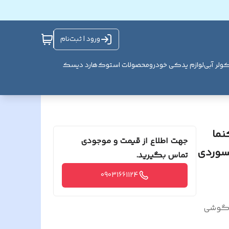
ورود | ثبت‌نام
ولر آبی
لوازم یدکی خودرو
محصولات استوک
هارد دیسک
نما
جهت اطلاع از قیمت و موجودی
تماس بگیرید.
09031661124
ا گوشی