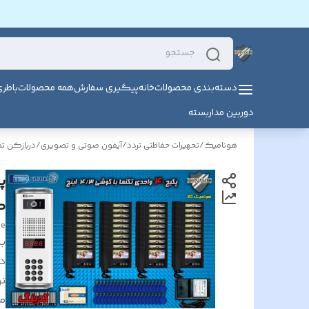
دسته‌بندی محصولات
خانه
پیگیری سفارش
همه محصولات
باطر
دوربین مداربسته
هونامیک
/
تحهیرات حفاظتی تردد
/
آیفون صوتی و تصویری
/
دربازکن ت
گوشی 3
ge
بر
د
ن
م