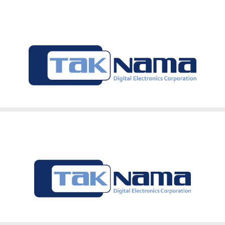
40 واحد
صفحه رنگی 4.3 اینچ D43B مشکی
پنل آیفون تصویری دربازکن تصویری تکنما پنل کدینگ کارتی پسو
دارد
36 ماه تکنما
آکبند
شرکت ارتباط سازان پیشرو تک نما در سال 1380 به منظور تولید در بازکن های صوتی و
اصل
ار مصرف ارائه نمود . طراحی این محصولات توسط مهندسین مجرب ا
با افتخار ایران
گیرد .
ی از دانش روز جهان و توانمندی های مهندسین کارآمد در حال 