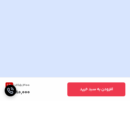
6
%
1,895,300
افزودن به سبد خرید
1,780,000