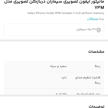
مانیتور آیفون تصویری سیماران دربازکن تصویری مدل
73M
Video iPhone model 73M Simaran 7 inch without memory
برند:
سیماران
30 ماه سیماران
مشخصات
رنگ
سفید و سیاه
قابلیت تنظیم صدای
دارد
زنگ
زمان قطع اتوماتيك
120 ثانیه
تصوير
توضیحات