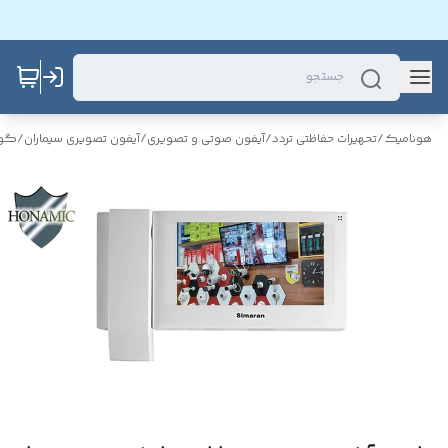
هونامیک
/
تحهیرات حفاظتی تردد
/
آیفون صوتی و تصویری
/
آیفون تصویری سیماران
/
گوش