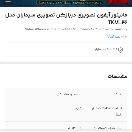
مانیتور آیفون تصویری دربازکن تصویری سیماران مدل
TKM-46
Video iPhone model HS-46TKM Simaran 4/3 inch with memory
برند:
سیماران
30 ماه سیماران
مشخصات
رنگ
سفید و مشکی
قابلیت تنظیم صدای
دارد
زنگ
زمان قطع اتوماتيك
120 ثانیه