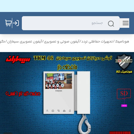
هونامیک
/
تحهیرات حفاظتی تردد
/
آیفون صوتی و تصویری
/
آیفون تصویری سیماران
/
گوش