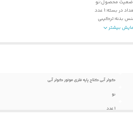
ضعیت محصول
:
نو
داد در بسته
:
1 عدد
نس بدنه
:
ترکیبی
زن خالص
:
50
مایش بیشتر
کولر آبی کلاج پایه فلزی موتور کولر آبی
نو
1 عدد
ترکیبی