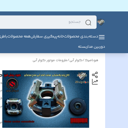
دسته‌بندی محصولات
خانه
پیگیری سفارش
همه محصولات
باطر
دوربین مداربسته
هونامیک
/
کولر آبی
/
ملزومات موتور کولر آبی
ک
es
بر
د
بر
ن