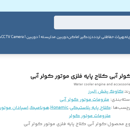
ی
تحهیرات حفاظتی تردد
دزدگیر اماکن
دوربین مداربسته | دوربین | CCTV Camera
ک
ولر آبی کلاج پایه فلزی موتور کولر آبی
Water cooler engine and accessori
ند:
کاوک پخش البرز
سته‌بندی
:
ملزومات موتور کولر آبی
چسب‌ها :
کلاج پایه پلاستیکی
،
Honamic
،
هونامیک
،
اسپادان موتور
ملزومات موتور کولر
وع محصول
:
کولر آبی کلاج پایه فلزی موتور کولر آبی