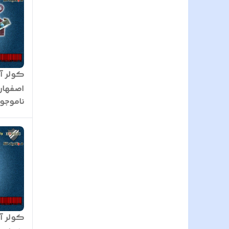
کولر آب
اصفهان
ناموجو
کولر آ