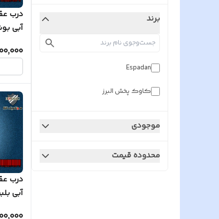
درب عق
برند
آبی بو
00,000
Espadan
کاوک پخش البرز
موجودی
محدوده قیمت
درب عق
آبی بلب
00,000