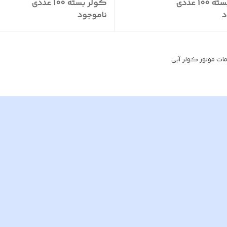
10 عددی
کولر بسته 100 عددی
د
ناموجود
مات موتور کولر آبی