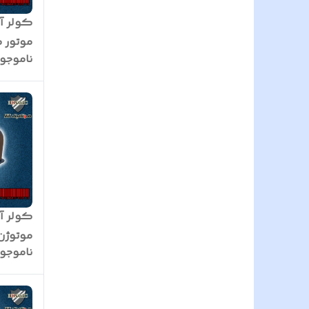
موتور ک
ناموجو
کولر آب
موتوژن بس
ناموجو