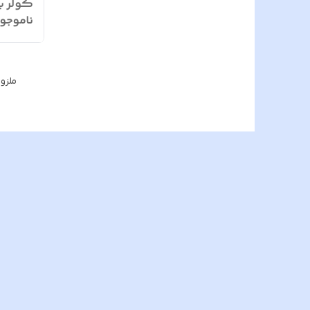
کولر بسته 0
ناموجو
ملزو